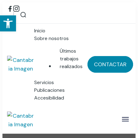
Abrir barra de herramientas
Inicio
Sobre nosotros
Últimos
trabajos
CONTACTAR
realizados
Cantabria Imagen
Publicidad y Diseño Gráfico
Servicios
Publicaciones
Accesibilidad
Cantabria Imagen