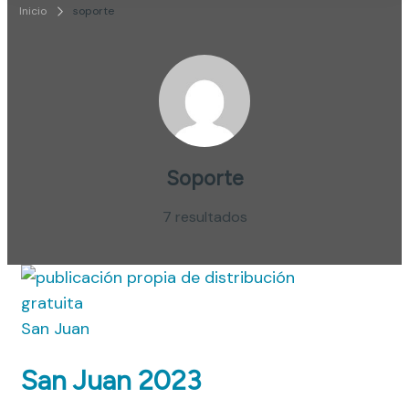
Publicidad y Diseño Gráfico
Inicio
soporte
Soporte
7 resultados
San Juan
San Juan 2023