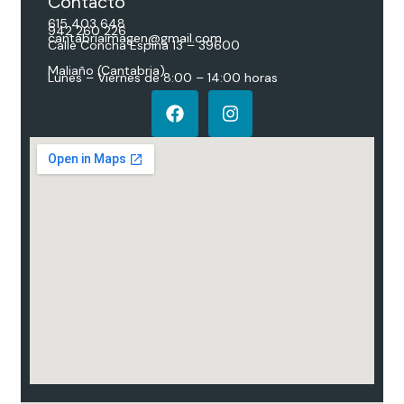
Contacto
615 403 648
942 260 226
cantabriaimagen@gmail.com
Calle Concha Espina 13 – 39600
Maliaño (Cantabria)
Lunes – Viernes de 8:00 – 14:00 horas