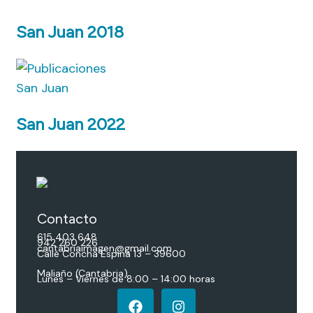
San Juan 2018
San Juan
San Juan 2022
Contacto
615 403 648
942 260 226
cantabriaimagen@gmail.com
Calle Concha Espina 13 – 39600
Maliaño (Cantabria)
Lunes – Viernes de 8:00 – 14:00 horas