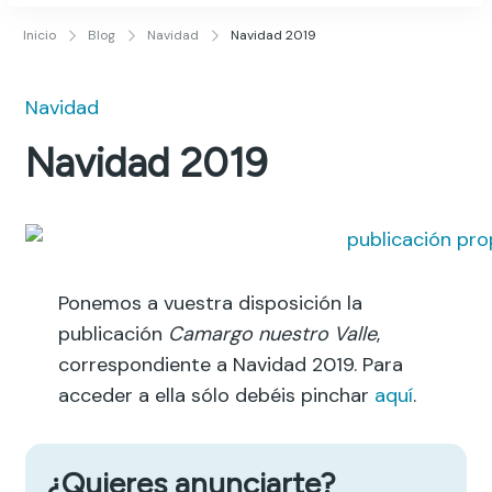
Cantabria Imagen
Publicidad y Diseño Gráfico
Inicio
Blog
Navidad
Navidad 2019
Navidad
Navidad 2019
Ponemos a vuestra disposición la
publicación
Camargo nuestro Valle
,
correspondiente a Navidad 2019. Para
acceder a ella sólo debéis pinchar
aquí
.
¿Quieres anunciarte?