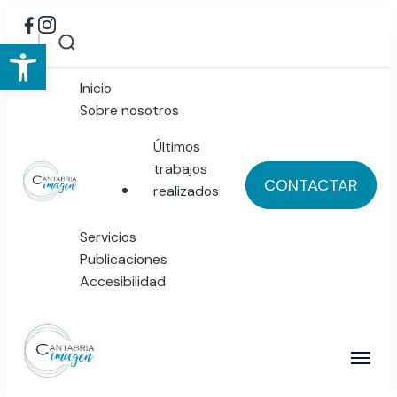
Abrir barra de herramientas
Inicio
Sobre nosotros
Últimos
trabajos
CONTACTAR
realizados
Cantabria Imagen
Servicios
Publicidad y Diseño Gráfico
Publicaciones
Accesibilidad