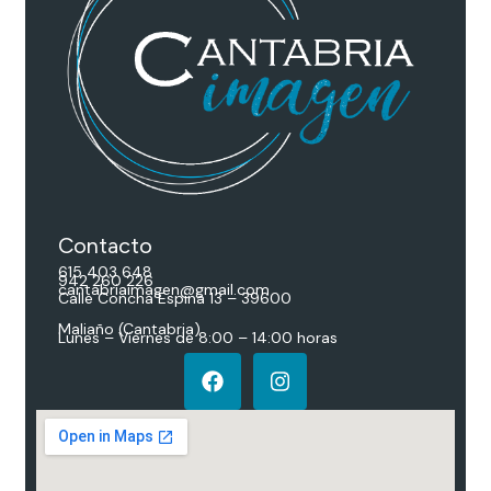
Contacto
615 403 648
942 260 226
cantabriaimagen@gmail.com
Calle Concha Espina 13 – 39600
Maliaño (Cantabria)
Lunes – Viernes de 8:00 – 14:00 horas