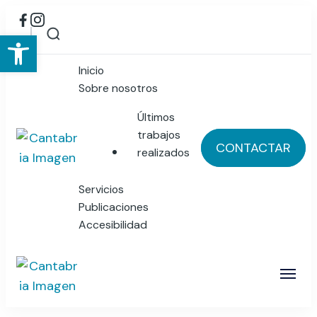
Abrir barra de herramientas
Inicio
Sobre nosotros
Últimos
trabajos
CONTACTAR
realizados
Cantabria Imagen
Publicidad y Diseño Gráfico
Servicios
Publicaciones
Accesibilidad
Cantabria Imagen